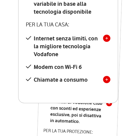
Costo di attivazione
variabile in base alla
variabile in base alla
tecnologia disponibile
tecnologia disponibile
PER LA TUA CASA:
PER LA TUA CASA:
Internet senza limiti, con
la migliore tecnologia
Internet senza limiti, con
la migliore tecnologia
Vodafone
Vodafone
Modem Seven con Wi-Fi 7
Modem con Wi-Fi 6
Chiamate illimitate verso
numeri fissi e mobili
Chiamate a consumo
nazionali
SOLO SE ATTIVI ONLINE:
12 mesi di Vodafone Club
con sconti ed esperienze
esclusive, poi si disattiva
in automatico.
PER LA TUA PROTEZIONE: