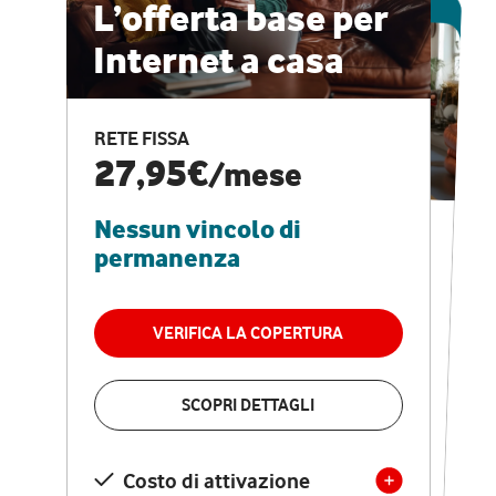
ESCLUSIVA ONLINE
L’offerta base per
Internet a casa
CASA PRO
Internet veloce e
RETE FISSA
vantaggi speciali
27,95€
/mese
Nessun vincolo di
RETE FISSA + VODAFONE CLUB
29,95€
/mese
permanenza
Nessun vincolo di
permanenza
VERIFICA LA COPERTURA
VERIFICA LA COPERTURA
SCOPRI DETTAGLI
SCOPRI DETTAGLI
Costo di attivazione