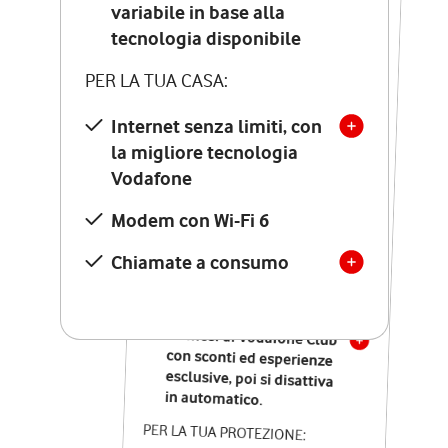
Costo di attivazione
variabile in base alla
variabile in base alla
tecnologia disponibile
tecnologia disponibile
PER LA TUA CASA:
PER LA TUA CASA:
Internet senza limiti, con
la migliore tecnologia
Internet senza limiti, con
la migliore tecnologia
Vodafone
Vodafone
Modem Seven con Wi-Fi 7
Modem con Wi-Fi 6
Chiamate illimitate verso
numeri fissi e mobili
Chiamate a consumo
nazionali
SOLO SE ATTIVI ONLINE:
12 mesi di Vodafone Club
con sconti ed esperienze
esclusive, poi si disattiva
in automatico.
PER LA TUA PROTEZIONE: