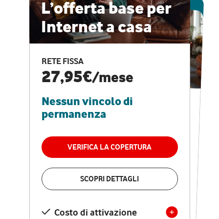
ESCLUSIVA ONLINE
L’offerta base per
Internet a casa
CASA PRO
Internet veloce e
RETE FISSA
vantaggi speciali
27,95€
/mese
Nessun vincolo di
RETE FISSA + VODAFONE CLUB
29,95€
/mese
permanenza
Nessun vincolo di
permanenza
VERIFICA LA COPERTURA
VERIFICA LA COPERTURA
SCOPRI DETTAGLI
SCOPRI DETTAGLI
Costo di attivazione