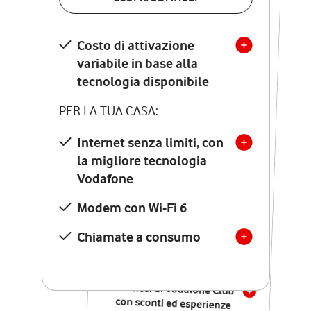
SCOPRI DETTAGLI
Costo di attivazione
Costo di attivazione
variabile in base alla
variabile in base alla
tecnologia disponibile
tecnologia disponibile
PER LA TUA CASA:
PER LA TUA CASA:
Internet senza limiti, con
la migliore tecnologia
Internet senza limiti, con
la migliore tecnologia
Vodafone
Vodafone
Modem Seven con Wi-Fi 7
Modem con Wi-Fi 6
Chiamate illimitate verso
numeri fissi e mobili
Chiamate a consumo
nazionali
SOLO SE ATTIVI ONLINE:
12 mesi di Vodafone Club
con sconti ed esperienze
esclusive, poi si disattiva