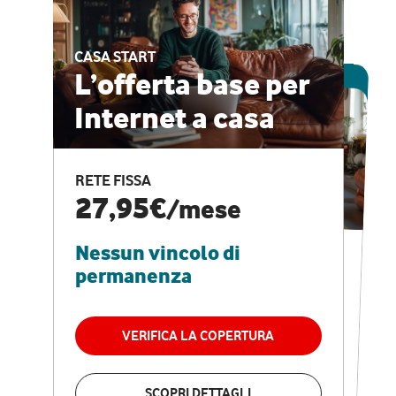
CASA START
ESCLUSIVA ONLINE
L’offerta base per
Internet a casa
CASA PRO
Internet veloce e
RETE FISSA
vantaggi speciali
27,95€
/mese
Nessun vincolo di
RETE FISSA + VODAFONE CLUB
29,95€
/mese
permanenza
Nessun vincolo di
permanenza
VERIFICA LA COPERTURA
VERIFICA LA COPERTURA
SCOPRI DETTAGLI