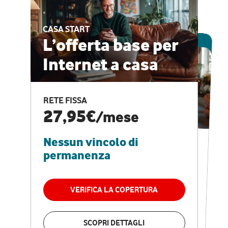
CASA START
ESCLUSIVA ONLINE
L’offerta base per
Internet a casa
CASA PRO
Internet veloce e
RETE FISSA
vantaggi speciali
27,95€
/mese
Nessun vincolo di
RETE FISSA + VODAFONE CLUB
29,95€
/mese
permanenza
Nessun vincolo di
permanenza
VERIFICA LA COPERTURA
VERIFICA LA COPERTURA
SCOPRI DETTAGLI