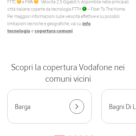
FTTC
e FWA
. Velocità 2,5 Gigabit/s disponibile nelle principali
città italiane coperte da tecnologia FTTH
– Fiber To The Home.
Per maggiori informazioni sulle velocità effettive e su possibili
limitazioni tecniche e geografiche, vai su
info
tecnologia
e
copertura comuni
.
Scopri la copertura Vodafone nei
comuni vicini
Barga
Bagni Di 