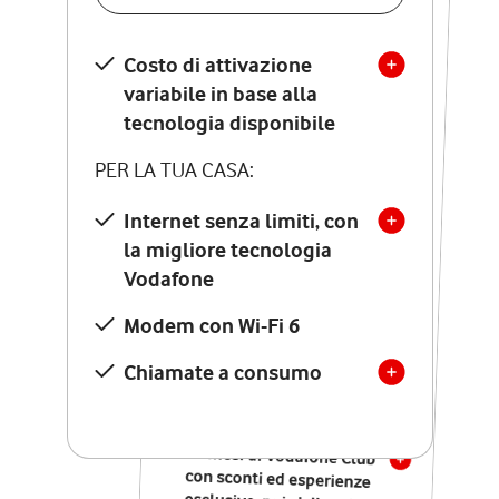
SCOPRI DETTAGLI
Costo di attivazione
Costo di attivazione
variabile in base alla
variabile in base alla
tecnologia disponibile
tecnologia disponibile
PER LA TUA CASA:
PER LA TUA CASA:
Internet senza limiti, con
la migliore tecnologia
Internet senza limiti, con
la migliore tecnologia
Vodafone
Vodafone
Modem Seven con Wi-Fi 7
Modem con Wi-Fi 6
Chiamate illimitate verso
numeri fissi e mobili
Chiamate a consumo
nazionali
SOLO SE ATTIVI ONLINE:
12 mesi di Vodafone Club
con sconti ed esperienze
esclusive, poi si disattiva