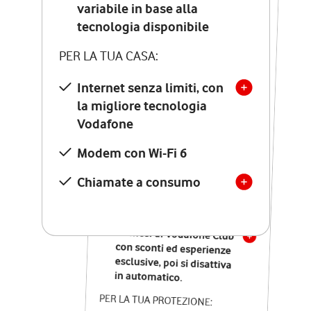
Costo di attivazione
variabile in base alla
variabile in base alla
tecnologia disponibile
tecnologia disponibile
PER LA TUA CASA:
PER LA TUA CASA:
Internet senza limiti, con
la migliore tecnologia
Internet senza limiti, con
la migliore tecnologia
Vodafone
Vodafone
Modem Seven con Wi-Fi 7
Modem con Wi-Fi 6
Chiamate illimitate verso
numeri fissi e mobili
Chiamate a consumo
nazionali
SOLO SE ATTIVI ONLINE:
12 mesi di Vodafone Club
con sconti ed esperienze
esclusive, poi si disattiva
in automatico.
PER LA TUA PROTEZIONE: