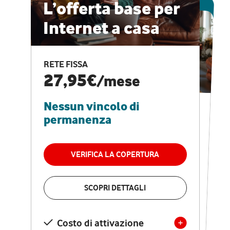
ESCLUSIVA ONLINE
L’offerta base per
Internet a casa
CASA PRO
Internet veloce e
RETE FISSA
vantaggi speciali
27,95€
/mese
Nessun vincolo di
RETE FISSA + VODAFONE CLUB
29,95€
/mese
permanenza
Nessun vincolo di
permanenza
VERIFICA LA COPERTURA
VERIFICA LA COPERTURA
SCOPRI DETTAGLI
SCOPRI DETTAGLI
Costo di attivazione