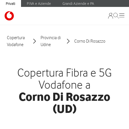
Privati
P.IVA e Aziende
Grandi Aziende e PA
Copertura
Provincia di
Corno Di Rosazzo
Vodafone
Udine
Copertura Fibra e 5G
Vodafone a
Corno Di Rosazzo
(UD)