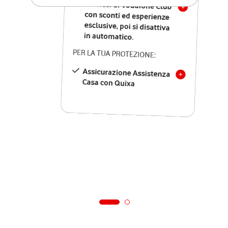
12 mesi di Vodafone Club
con sconti ed esperienze
esclusive, poi si disattiva
in automatico.
PER LA TUA PROTEZIONE:
Assicurazione Assistenza
Casa con Quixa