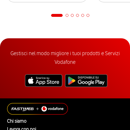
Gestisci nel modo migliore i tuoi prodotti e Servizi
Vodafone
Chi siamo
Lavora con noi