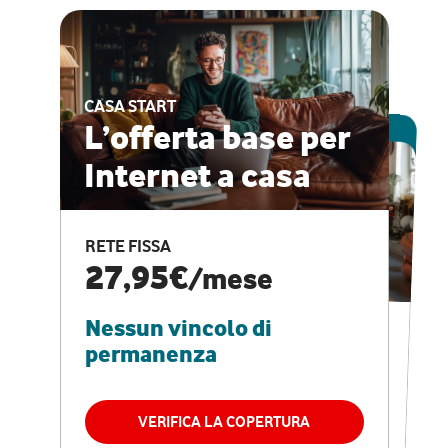
CASA START
ESCLUSIVA ONLINE
L’offerta base per
Internet a casa
CASA PRO
Internet veloce e
RETE FISSA
vantaggi speciali
27,95€
/mese
Nessun vincolo di
RETE FISSA + VODAFONE CLUB
29,95€
/mese
permanenza
Nessun vincolo di
permanenza
VERIFICA LA COPERTURA