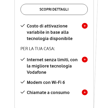
VERIFICA LA COPERTURA
SCOPRI DETTAGLI
SCOPRI DETTAGLI
Costo di attivazione
Costo di attivazione
variabile in base alla
variabile in base alla
tecnologia disponibile
tecnologia disponibile
PER LA TUA CASA:
PER LA TUA CASA:
Internet senza limiti, con
la migliore tecnologia
Internet senza limiti, con
la migliore tecnologia
Vodafone
Vodafone
Modem Seven con Wi-Fi 7
Modem con Wi-Fi 6
Chiamate illimitate verso
numeri fissi e mobili
Chiamate a consumo
nazionali
SOLO SE ATTIVI ONLINE: