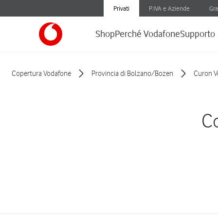
Privati
P.IVA e Aziende
Gra
Shop
Perché Vodafone
Supporto
Copertura Vodafone
Provincia di Bolzano/Bozen
Curon V
Co