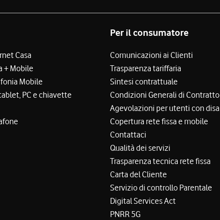
Per il consumatore
ernet Casa
Comunicazioni ai Clienti
a + Mobile
Trasparenza tariffaria
efonia Mobile
Sintesi contrattuale
tablet, PC e chiavette
Condizioni Generali di Contratto
Agevolazioni per utenti con disa
afone
Copertura rete fissa e mobile
Contattaci
Qualità dei servizi
Trasparenza tecnica rete fissa
Carta del Cliente
Servizio di controllo Parentale
Digital Services Act
PNRR 5G