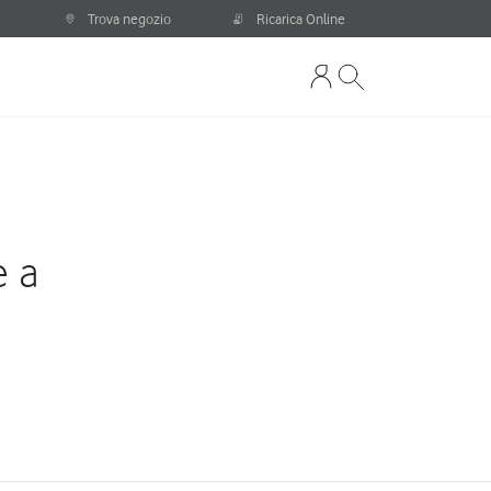
Trova negozio
Ricarica Online
e a