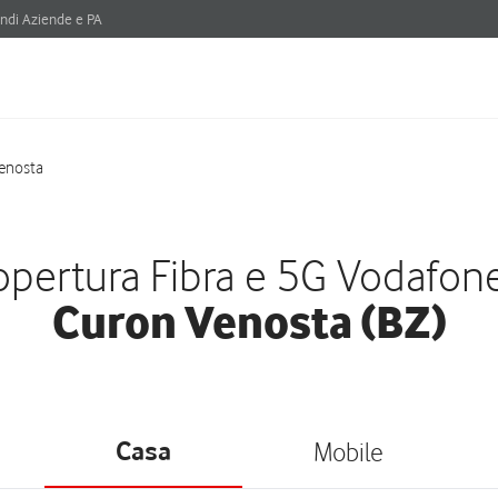
ndi Aziende e PA
enosta
pertura Fibra e 5G Vodafon
Curon Venosta (BZ)
Casa
Mobile