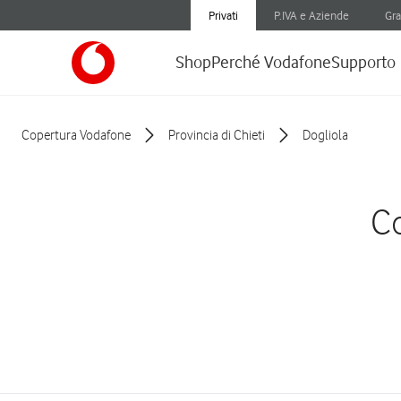
Privati
P.IVA e Aziende
Gra
Shop
Perché Vodafone
Supporto
Copertura Vodafone
Provincia di Chieti
Dogliola
Co