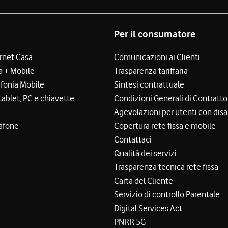
Per il consumatore
ernet Casa
Comunicazioni ai Clienti
a + Mobile
Trasparenza tariffaria
efonia Mobile
Sintesi contrattuale
tablet, PC e chiavette
Condizioni Generali di Contratto
Agevolazioni per utenti con disa
afone
Copertura rete fissa e mobile
Contattaci
Qualità dei servizi
Trasparenza tecnica rete fissa
Carta del Cliente
Servizio di controllo Parentale
Digital Services Act
PNRR 5G