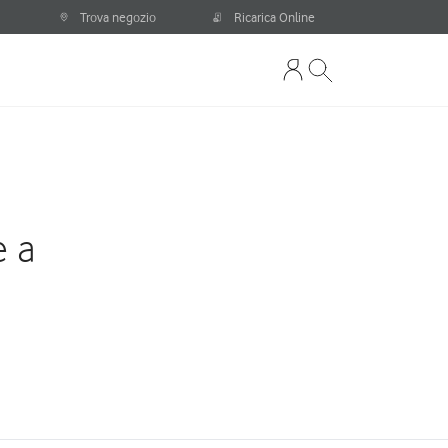
Trova negozio
Ricarica Online
e a