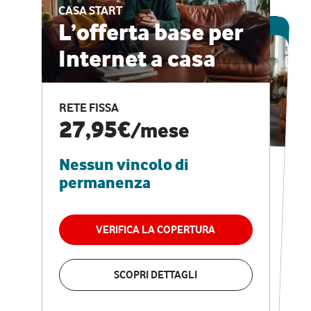
CASA START
ESCLUSIVA ONLINE
L’offerta base per
Internet a casa
CASA PRO
Internet veloce e
RETE FISSA
vantaggi speciali
27,95€
/mese
Nessun vincolo di
RETE FISSA + VODAFONE CLUB
29,95€
/mese
permanenza
Nessun vincolo di
permanenza
VERIFICA LA COPERTURA
VERIFICA LA COPERTURA
SCOPRI DETTAGLI
SCOPRI DETTAGLI