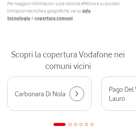
Per maggiori informazioni sulle velocità effettive e su possibili
limitazioni tecniche e geografiche, vai su
info
tecnologia
e
copertura comuni
.
Scopri la copertura Vodafone nei
comuni vicini
Pago Del 
Carbonara Di Nola
Lauro