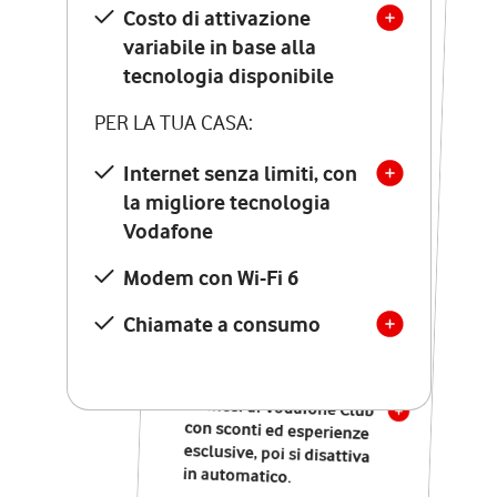
Costo di attivazione
Costo di attivazione
variabile in base alla
variabile in base alla
tecnologia disponibile
tecnologia disponibile
PER LA TUA CASA:
PER LA TUA CASA:
Internet senza limiti, con
la migliore tecnologia
Internet senza limiti, con
la migliore tecnologia
Vodafone
Vodafone
Modem Seven con Wi-Fi 7
Modem con Wi-Fi 6
Chiamate illimitate verso
numeri fissi e mobili
Chiamate a consumo
nazionali
SOLO SE ATTIVI ONLINE:
12 mesi di Vodafone Club
con sconti ed esperienze
esclusive, poi si disattiva
in automatico.