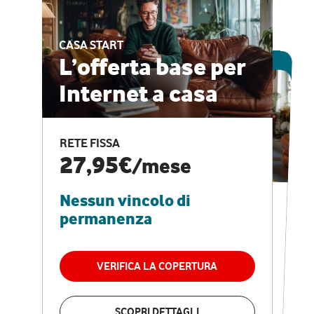
CASA START
ESCLUSIVA ONLINE
L’offerta base per
Internet a casa
CASA PRO
Internet veloce e
RETE FISSA
vantaggi speciali
27,95€
/mese
Nessun vincolo di
RETE FISSA + VODAFONE CLUB
29,95€
/mese
permanenza
Nessun vincolo di
permanenza
VERIFICA LA COPERTURA
VERIFICA LA COPERTURA
SCOPRI DETTAGLI