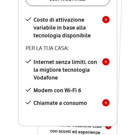
SCOPRI DETTAGLI
Costo di attivazione
Costo di attivazione
variabile in base alla
variabile in base alla
tecnologia disponibile
tecnologia disponibile
PER LA TUA CASA:
PER LA TUA CASA:
Internet senza limiti, con
la migliore tecnologia
Internet senza limiti, con
la migliore tecnologia
Vodafone
Vodafone
Modem Seven con Wi-Fi 7
Modem con Wi-Fi 6
Chiamate illimitate verso
numeri fissi e mobili
Chiamate a consumo
nazionali
SOLO SE ATTIVI ONLINE:
12 mesi di Vodafone Club
con sconti ed esperienze
esclusive, poi si disattiva