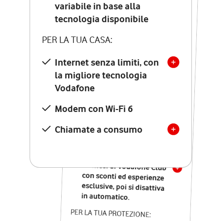
Costo di attivazione
variabile in base alla
variabile in base alla
tecnologia disponibile
tecnologia disponibile
PER LA TUA CASA:
PER LA TUA CASA:
Internet senza limiti, con
la migliore tecnologia
Internet senza limiti, con
la migliore tecnologia
Vodafone
Vodafone
Modem Seven con Wi-Fi 7
Modem con Wi-Fi 6
Chiamate illimitate verso
numeri fissi e mobili
Chiamate a consumo
nazionali
SOLO SE ATTIVI ONLINE:
12 mesi di Vodafone Club
con sconti ed esperienze
esclusive, poi si disattiva
in automatico.
PER LA TUA PROTEZIONE: