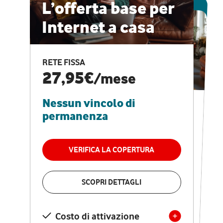
ESCLUSIVA ONLINE
L’offerta base per
Internet a casa
CASA PRO
Internet veloce e
RETE FISSA
vantaggi speciali
27,95€
/mese
Nessun vincolo di
RETE FISSA + VODAFONE CLUB
29,95€
/mese
permanenza
Nessun vincolo di
permanenza
VERIFICA LA COPERTURA
VERIFICA LA COPERTURA
SCOPRI DETTAGLI
SCOPRI DETTAGLI
Costo di attivazione