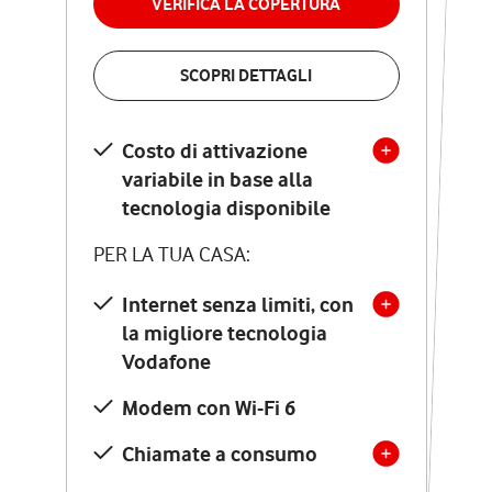
VERIFICA LA COPERTURA
VERIFICA LA COPERTURA
SCOPRI DETTAGLI
SCOPRI DETTAGLI
Costo di attivazione
Costo di attivazione
variabile in base alla
variabile in base alla
tecnologia disponibile
tecnologia disponibile
PER LA TUA CASA:
PER LA TUA CASA:
Internet senza limiti, con
la migliore tecnologia
Internet senza limiti, con
la migliore tecnologia
Vodafone
Vodafone
Modem Seven con Wi-Fi 7
Modem con Wi-Fi 6
Chiamate illimitate verso
numeri fissi e mobili
Chiamate a consumo
nazionali