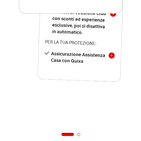
SOLO SE ATTIVI ONLINE:
12 mesi di Vodafone Club
con sconti ed esperienze
esclusive, poi si disattiva
in automatico.
PER LA TUA PROTEZIONE:
Assicurazione Assistenza
Casa con Quixa