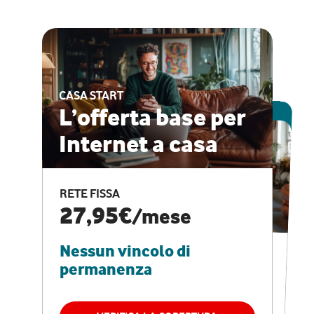
CASA START
ESCLUSIVA ONLINE
L’offerta base per
Internet a casa
CASA PRO
Internet veloce e
RETE FISSA
vantaggi speciali
27,95€
/mese
Nessun vincolo di
RETE FISSA + VODAFONE CLUB
29,95€
/mese
permanenza
Nessun vincolo di
permanenza