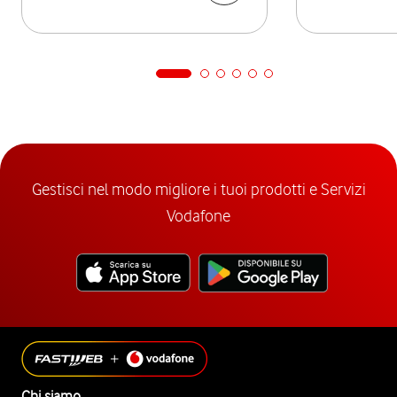
Gestisci nel modo migliore i tuoi prodotti e Servizi
Vodafone
Chi siamo