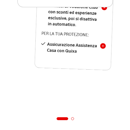
12 mesi di Vodafone Club
con sconti ed esperienze
esclusive, poi si disattiva
in automatico.
PER LA TUA PROTEZIONE:
Assicurazione Assistenza
Casa con Quixa