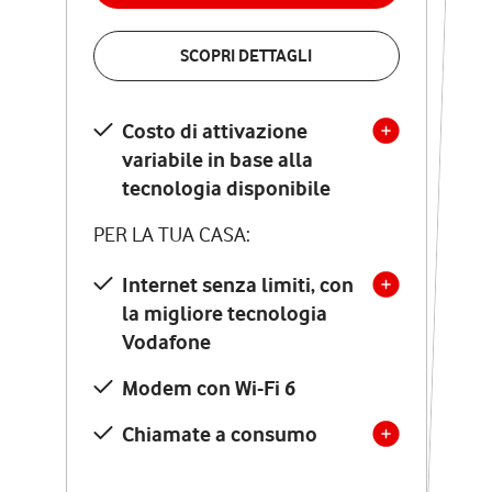
VERIFICA LA COPERTURA
SCOPRI DETTAGLI
SCOPRI DETTAGLI
Costo di attivazione
Costo di attivazione
variabile in base alla
variabile in base alla
tecnologia disponibile
tecnologia disponibile
PER LA TUA CASA:
PER LA TUA CASA:
Internet senza limiti, con
la migliore tecnologia
Internet senza limiti, con
la migliore tecnologia
Vodafone
Vodafone
Modem Seven con Wi-Fi 7
Modem con Wi-Fi 6
Chiamate illimitate verso
numeri fissi e mobili
Chiamate a consumo
nazionali
SOLO SE ATTIVI ONLINE: