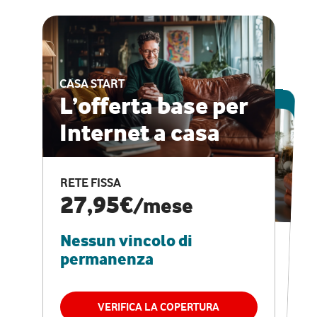
CASA START
ESCLUSIVA ONLINE
L’offerta base per
Internet a casa
CASA PRO
Internet veloce e
RETE FISSA
vantaggi speciali
27,95€
/mese
Nessun vincolo di
RETE FISSA + VODAFONE CLUB
29,95€
/mese
permanenza
Nessun vincolo di
permanenza
VERIFICA LA COPERTURA