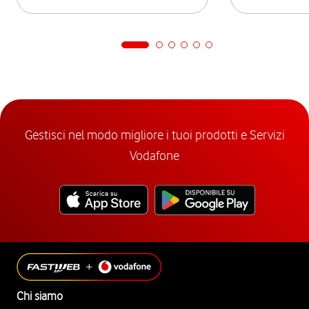
Gestisci nel modo migliore i tuoi prodotti e Servizi
Vodafone
Chi siamo