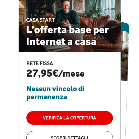
CASA START
ESCLUSIVA ONLINE
L’offerta base per
Internet a casa
CASA PRO
Internet veloce e
RETE FISSA
vantaggi speciali
27,95€
/mese
Nessun vincolo di
RETE FISSA + VODAFONE CLUB
29,95€
/mese
permanenza
Nessun vincolo di
permanenza
VERIFICA LA COPERTURA
VERIFICA LA COPERTURA
SCOPRI DETTAGLI