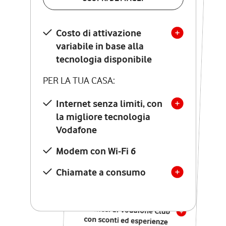
SCOPRI DETTAGLI
Costo di attivazione
Costo di attivazione
variabile in base alla
variabile in base alla
tecnologia disponibile
tecnologia disponibile
PER LA TUA CASA:
PER LA TUA CASA:
Internet senza limiti, con
la migliore tecnologia
Internet senza limiti, con
la migliore tecnologia
Vodafone
Vodafone
Modem Seven con Wi-Fi 7
Modem con Wi-Fi 6
Chiamate illimitate verso
numeri fissi e mobili
Chiamate a consumo
nazionali
SOLO SE ATTIVI ONLINE:
12 mesi di Vodafone Club
con sconti ed esperienze
esclusive, poi si disattiva