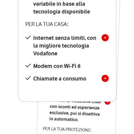
Costo di attivazione
variabile in base alla
variabile in base alla
tecnologia disponibile
tecnologia disponibile
PER LA TUA CASA:
PER LA TUA CASA:
Internet senza limiti, con
la migliore tecnologia
Internet senza limiti, con
la migliore tecnologia
Vodafone
Vodafone
Modem Seven con Wi-Fi 7
Modem con Wi-Fi 6
Chiamate illimitate verso
numeri fissi e mobili
Chiamate a consumo
nazionali
SOLO SE ATTIVI ONLINE:
12 mesi di Vodafone Club
con sconti ed esperienze
esclusive, poi si disattiva
in automatico.
PER LA TUA PROTEZIONE: