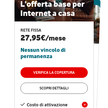
ESCLUSIVA ONLINE
L’offerta base per
Internet a casa
CASA PRO
Internet veloce e
RETE FISSA
vantaggi speciali
27,95€
/mese
Nessun vincolo di
RETE FISSA + VODAFONE CLUB
29,95€
/mese
permanenza
Nessun vincolo di
permanenza
VERIFICA LA COPERTURA
VERIFICA LA COPERTURA
SCOPRI DETTAGLI
SCOPRI DETTAGLI
Costo di attivazione