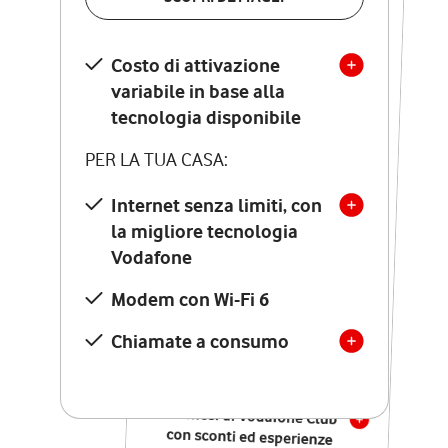
SCOPRI DETTAGLI
Costo di attivazione
Costo di attivazione
variabile in base alla
variabile in base alla
tecnologia disponibile
tecnologia disponibile
PER LA TUA CASA:
PER LA TUA CASA:
Internet senza limiti, con
la migliore tecnologia
Internet senza limiti, con
la migliore tecnologia
Vodafone
Vodafone
Modem Seven con Wi-Fi 7
Modem con Wi-Fi 6
Chiamate illimitate verso
numeri fissi e mobili
Chiamate a consumo
nazionali
SOLO SE ATTIVI ONLINE:
12 mesi di Vodafone Club
con sconti ed esperienze
esclusive, poi si disattiva