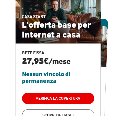
CASA START
ESCLUSIVA ONLINE
L’offerta base per
Internet a casa
CASA PRO
Internet veloce e
RETE FISSA
vantaggi speciali
27,95€
/mese
Nessun vincolo di
RETE FISSA + VODAFONE CLUB
29,95€
/mese
permanenza
Nessun vincolo di
permanenza
VERIFICA LA COPERTURA
VERIFICA LA COPERTURA
SCOPRI DETTAGLI