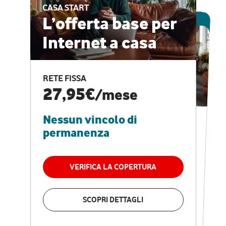
CASA START
ESCLUSIVA ONLINE
L’offerta base per
Internet a casa
CASA PRO
Internet veloce e
RETE FISSA
vantaggi speciali
27,95€
/mese
Nessun vincolo di
RETE FISSA + VODAFONE CLUB
29,95€
/mese
permanenza
Nessun vincolo di
permanenza
VERIFICA LA COPERTURA
VERIFICA LA COPERTURA
SCOPRI DETTAGLI
SCOPRI DETTAGLI