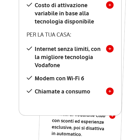
Costo di attivazione
Costo di attivazione
variabile in base alla
variabile in base alla
tecnologia disponibile
tecnologia disponibile
PER LA TUA CASA:
PER LA TUA CASA:
Internet senza limiti, con
la migliore tecnologia
Internet senza limiti, con
la migliore tecnologia
Vodafone
Vodafone
Modem Seven con Wi-Fi 7
Modem con Wi-Fi 6
Chiamate illimitate verso
numeri fissi e mobili
Chiamate a consumo
nazionali
SOLO SE ATTIVI ONLINE:
12 mesi di Vodafone Club
con sconti ed esperienze
esclusive, poi si disattiva
in automatico.