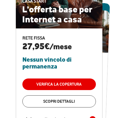
CASA START
ESCLUSIVA ONLINE
L’offerta base per
Internet a casa
CASA PRO
Internet veloce e
RETE FISSA
vantaggi speciali
27,95€
/mese
Nessun vincolo di
RETE FISSA + VODAFONE CLUB
29,95€
/mese
permanenza
Nessun vincolo di
permanenza
VERIFICA LA COPERTURA
VERIFICA LA COPERTURA
SCOPRI DETTAGLI
SCOPRI DETTAGLI