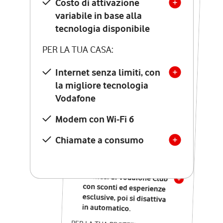
Costo di attivazione
Costo di attivazione
variabile in base alla
variabile in base alla
tecnologia disponibile
tecnologia disponibile
PER LA TUA CASA:
PER LA TUA CASA:
Internet senza limiti, con
la migliore tecnologia
Internet senza limiti, con
la migliore tecnologia
Vodafone
Vodafone
Modem Seven con Wi-Fi 7
Modem con Wi-Fi 6
Chiamate illimitate verso
numeri fissi e mobili
Chiamate a consumo
nazionali
SOLO SE ATTIVI ONLINE:
12 mesi di Vodafone Club
con sconti ed esperienze
esclusive, poi si disattiva
in automatico.