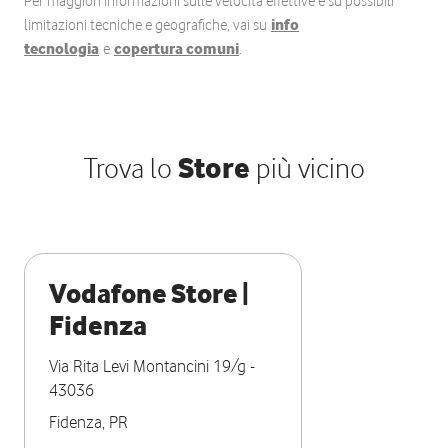
Per maggiori informazioni sulle velocità effettive e su possibili
limitazioni tecniche e geografiche, vai su
info
tecnologia
e
copertura comuni
.
Trova lo
Store
più vicino
Vodafone Store |
Fidenza
Via Rita Levi Montancini 19/g
-
43036
Fidenza
,
PR