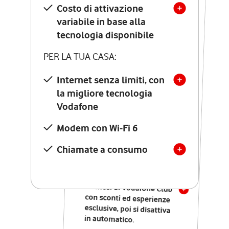
Costo di attivazione
Costo di attivazione
variabile in base alla
variabile in base alla
tecnologia disponibile
tecnologia disponibile
PER LA TUA CASA:
PER LA TUA CASA:
Internet senza limiti, con
la migliore tecnologia
Internet senza limiti, con
la migliore tecnologia
Vodafone
Vodafone
Modem Seven con Wi-Fi 7
Modem con Wi-Fi 6
Chiamate illimitate verso
numeri fissi e mobili
Chiamate a consumo
nazionali
SOLO SE ATTIVI ONLINE:
12 mesi di Vodafone Club
con sconti ed esperienze
esclusive, poi si disattiva
in automatico.