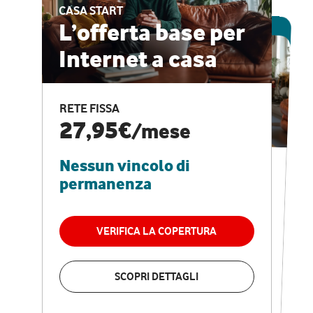
CASA START
ESCLUSIVA ONLINE
L’offerta base per
Internet a casa
CASA PRO
Internet veloce e
RETE FISSA
vantaggi speciali
27,95€
/mese
Nessun vincolo di
RETE FISSA + VODAFONE CLUB
29,95€
/mese
permanenza
Nessun vincolo di
permanenza
VERIFICA LA COPERTURA
VERIFICA LA COPERTURA
SCOPRI DETTAGLI
SCOPRI DETTAGLI