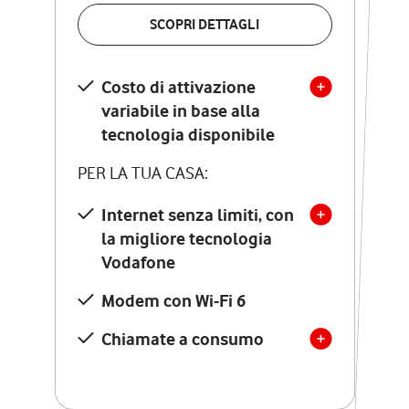
VERIFICA LA COPERTURA
SCOPRI DETTAGLI
SCOPRI DETTAGLI
Costo di attivazione
Costo di attivazione
variabile in base alla
variabile in base alla
tecnologia disponibile
tecnologia disponibile
PER LA TUA CASA:
PER LA TUA CASA:
Internet senza limiti, con
la migliore tecnologia
Internet senza limiti, con
la migliore tecnologia
Vodafone
Vodafone
Modem Seven con Wi-Fi 7
Modem con Wi-Fi 6
Chiamate illimitate verso
numeri fissi e mobili
Chiamate a consumo
nazionali
SOLO SE ATTIVI ONLINE:
12 mesi di Vodafone Club
con sconti ed esperienze
esclusive, poi si disattiva