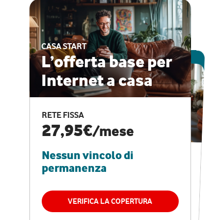
CASA START
ESCLUSIVA ONLINE
L’offerta base per
Internet a casa
CASA PRO
Internet veloce e
RETE FISSA
vantaggi speciali
27,95€
/mese
Nessun vincolo di
RETE FISSA + VODAFONE CLUB
29,95€
/mese
permanenza
Nessun vincolo di
permanenza
VERIFICA LA COPERTURA