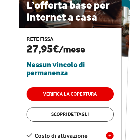
ESCLUSIVA ONLINE
L’offerta base per
Internet a casa
CASA PRO
Internet veloce e
RETE FISSA
vantaggi speciali
27,95€
/mese
Nessun vincolo di
RETE FISSA + VODAFONE CLUB
29,95€
/mese
permanenza
Nessun vincolo di
permanenza
VERIFICA LA COPERTURA
VERIFICA LA COPERTURA
SCOPRI DETTAGLI
SCOPRI DETTAGLI
Costo di attivazione