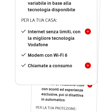
Costo di attivazione
variabile in base alla
variabile in base alla
tecnologia disponibile
tecnologia disponibile
PER LA TUA CASA:
PER LA TUA CASA:
Internet senza limiti, con
la migliore tecnologia
Internet senza limiti, con
la migliore tecnologia
Vodafone
Vodafone
Modem Seven con Wi-Fi 7
Modem con Wi-Fi 6
Chiamate illimitate verso
numeri fissi e mobili
Chiamate a consumo
nazionali
SOLO SE ATTIVI ONLINE:
12 mesi di Vodafone Club
con sconti ed esperienze
esclusive, poi si disattiva
in automatico.
PER LA TUA PROTEZIONE: