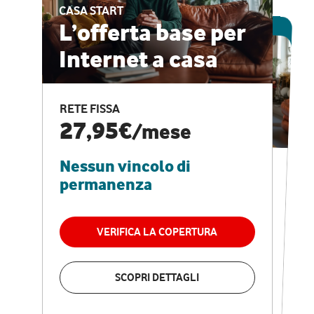
CASA START
ESCLUSIVA ONLINE
L’offerta base per
Internet a casa
CASA PRO
Internet veloce e
RETE FISSA
vantaggi speciali
27,95€
/mese
Nessun vincolo di
RETE FISSA + VODAFONE CLUB
29,95€
/mese
permanenza
Nessun vincolo di
permanenza
VERIFICA LA COPERTURA
VERIFICA LA COPERTURA
SCOPRI DETTAGLI
SCOPRI DETTAGLI