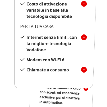
Costo di attivazione
Costo di attivazione
variabile in base alla
variabile in base alla
tecnologia disponibile
tecnologia disponibile
PER LA TUA CASA:
PER LA TUA CASA:
Internet senza limiti, con
la migliore tecnologia
Internet senza limiti, con
la migliore tecnologia
Vodafone
Vodafone
Modem Seven con Wi-Fi 7
Modem con Wi-Fi 6
Chiamate illimitate verso
numeri fissi e mobili
Chiamate a consumo
nazionali
SOLO SE ATTIVI ONLINE:
12 mesi di Vodafone Club
con sconti ed esperienze
esclusive, poi si disattiva
in automatico.