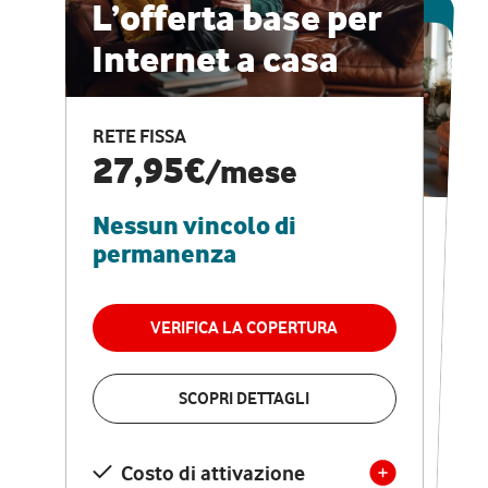
ESCLUSIVA ONLINE
L’offerta base per
Internet a casa
CASA PRO
Internet veloce e
RETE FISSA
vantaggi speciali
27,95€
/mese
Nessun vincolo di
RETE FISSA + VODAFONE CLUB
29,95€
/mese
permanenza
Nessun vincolo di
permanenza
VERIFICA LA COPERTURA
VERIFICA LA COPERTURA
SCOPRI DETTAGLI
SCOPRI DETTAGLI
Costo di attivazione