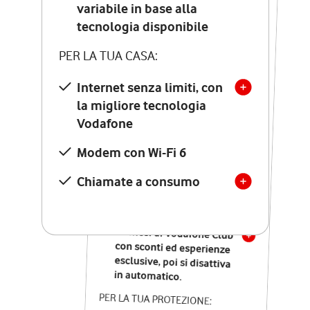
Costo di attivazione
variabile in base alla
variabile in base alla
tecnologia disponibile
tecnologia disponibile
PER LA TUA CASA:
PER LA TUA CASA:
Internet senza limiti, con
la migliore tecnologia
Internet senza limiti, con
la migliore tecnologia
Vodafone
Vodafone
Modem Seven con Wi-Fi 7
Modem con Wi-Fi 6
Chiamate illimitate verso
numeri fissi e mobili
Chiamate a consumo
nazionali
SOLO SE ATTIVI ONLINE:
12 mesi di Vodafone Club
con sconti ed esperienze
esclusive, poi si disattiva
in automatico.
PER LA TUA PROTEZIONE: