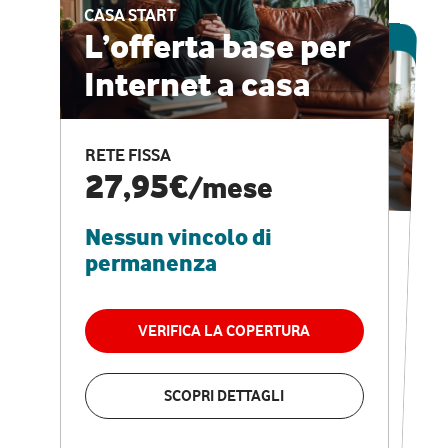
CASA START
ESCLUSIVA ONLINE
L’offerta base per
Internet a casa
CASA PRO
Internet veloce e
RETE FISSA
vantaggi speciali
27,95€
/mese
Nessun vincolo di
RETE FISSA + VODAFONE CLUB
29,95€
/mese
permanenza
Nessun vincolo di
permanenza
VERIFICA LA COPERTURA
VERIFICA LA COPERTURA
SCOPRI DETTAGLI
SCOPRI DETTAGLI