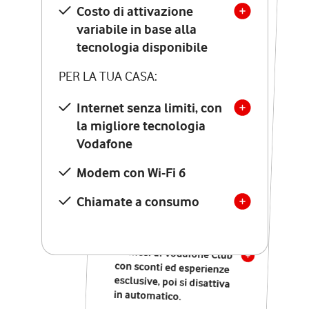
Costo di attivazione
Costo di attivazione
variabile in base alla
variabile in base alla
tecnologia disponibile
tecnologia disponibile
PER LA TUA CASA:
PER LA TUA CASA:
Internet senza limiti, con
la migliore tecnologia
Internet senza limiti, con
la migliore tecnologia
Vodafone
Vodafone
Modem Seven con Wi-Fi 7
Modem con Wi-Fi 6
Chiamate illimitate verso
numeri fissi e mobili
Chiamate a consumo
nazionali
SOLO SE ATTIVI ONLINE:
12 mesi di Vodafone Club
con sconti ed esperienze
esclusive, poi si disattiva
in automatico.