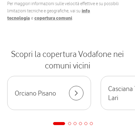
Per maggiori informazioni sulle velocità effettive e su possibili
limitazioni tecniche e geografiche, vai su
info
tecnologia
e
copertura comuni
.
Scopri la copertura Vodafone nei
comuni vicini
Casciana
Orciano Pisano
Lari