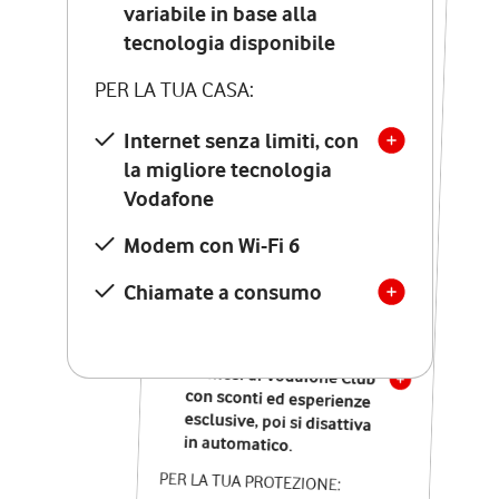
Costo di attivazione
variabile in base alla
variabile in base alla
tecnologia disponibile
tecnologia disponibile
PER LA TUA CASA:
PER LA TUA CASA:
Internet senza limiti, con
la migliore tecnologia
Internet senza limiti, con
la migliore tecnologia
Vodafone
Vodafone
Modem Seven con Wi-Fi 7
Modem con Wi-Fi 6
Chiamate illimitate verso
numeri fissi e mobili
Chiamate a consumo
nazionali
SOLO SE ATTIVI ONLINE:
12 mesi di Vodafone Club
con sconti ed esperienze
esclusive, poi si disattiva
in automatico.
PER LA TUA PROTEZIONE: