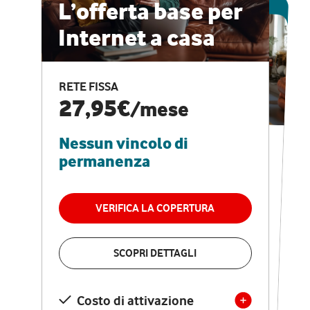
ESCLUSIVA ONLINE
L’offerta base per
Internet a casa
CASA PRO
Internet veloce e
RETE FISSA
vantaggi speciali
27,95€
/mese
Nessun vincolo di
RETE FISSA + VODAFONE CLUB
29,95€
/mese
permanenza
Nessun vincolo di
permanenza
VERIFICA LA COPERTURA
VERIFICA LA COPERTURA
SCOPRI DETTAGLI
SCOPRI DETTAGLI
Costo di attivazione