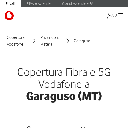
Privati
P.IVA e Aziende
Grandi Aziende e PA
Copertura
Provincia di
Garaguso
Vodafone
Matera
Copertura Fibra e 5G
Vodafone a
Garaguso (MT)