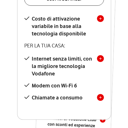
SCOPRI DETTAGLI
Costo di attivazione
Costo di attivazione
variabile in base alla
variabile in base alla
tecnologia disponibile
tecnologia disponibile
PER LA TUA CASA:
PER LA TUA CASA:
Internet senza limiti, con
la migliore tecnologia
Internet senza limiti, con
la migliore tecnologia
Vodafone
Vodafone
Modem Seven con Wi-Fi 7
Modem con Wi-Fi 6
Chiamate illimitate verso
numeri fissi e mobili
Chiamate a consumo
nazionali
SOLO SE ATTIVI ONLINE:
12 mesi di Vodafone Club
con sconti ed esperienze
esclusive, poi si disattiva