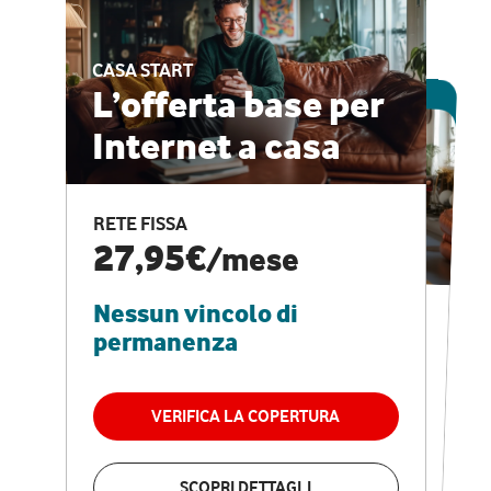
CASA START
ESCLUSIVA ONLINE
L’offerta base per
Internet a casa
CASA PRO
Internet veloce e
RETE FISSA
vantaggi speciali
27,95€
/mese
Nessun vincolo di
RETE FISSA + VODAFONE CLUB
29,95€
/mese
permanenza
Nessun vincolo di
permanenza
VERIFICA LA COPERTURA
VERIFICA LA COPERTURA
SCOPRI DETTAGLI