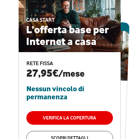
CASA START
ESCLUSIVA ONLINE
L’offerta base per
Internet a casa
CASA PRO
Internet veloce e
RETE FISSA
vantaggi speciali
27,95€
/mese
Nessun vincolo di
RETE FISSA + VODAFONE CLUB
29,95€
/mese
permanenza
Nessun vincolo di
permanenza
VERIFICA LA COPERTURA
VERIFICA LA COPERTURA
SCOPRI DETTAGLI