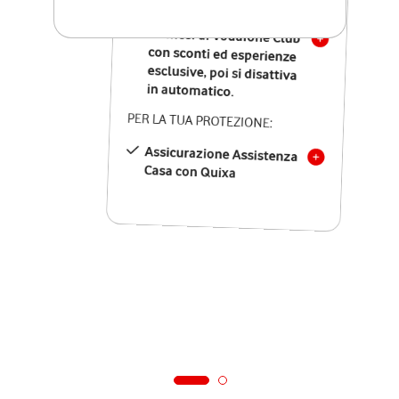
SOLO SE ATTIVI ONLINE:
12 mesi di Vodafone Club
con sconti ed esperienze
esclusive, poi si disattiva
in automatico.
PER LA TUA PROTEZIONE:
Assicurazione Assistenza
Casa con Quixa