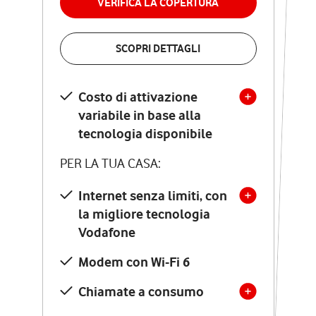
VERIFICA LA COPERTURA
VERIFICA LA COPERTURA
SCOPRI DETTAGLI
SCOPRI DETTAGLI
Costo di attivazione
Costo di attivazione
variabile in base alla
variabile in base alla
tecnologia disponibile
tecnologia disponibile
PER LA TUA CASA:
PER LA TUA CASA:
Internet senza limiti, con
la migliore tecnologia
Internet senza limiti, con
la migliore tecnologia
Vodafone
Vodafone
Modem Seven con Wi-Fi 7
Modem con Wi-Fi 6
Chiamate illimitate verso
numeri fissi e mobili
Chiamate a consumo
nazionali