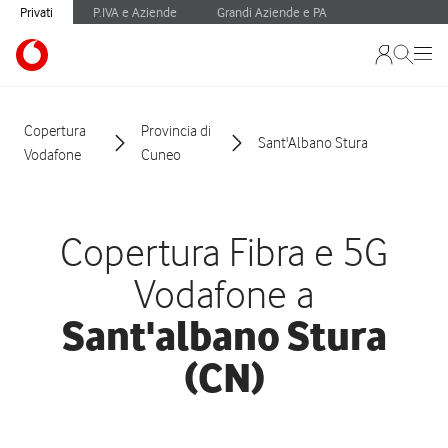
Privati
P.IVA e Aziende
Grandi Aziende e PA
Copertura
Provincia di
Sant'Albano Stura
Vodafone
Cuneo
Copertura Fibra e 5G
Vodafone a
Sant'albano Stura
(CN)