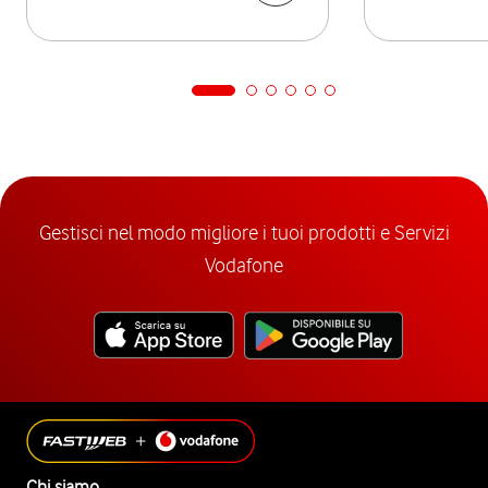
Gestisci nel modo migliore i tuoi prodotti e Servizi
Vodafone
Chi siamo