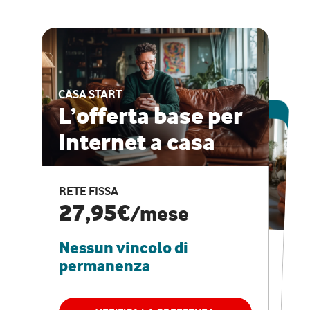
CASA START
ESCLUSIVA ONLINE
L’offerta base per
Internet a casa
CASA PRO
Internet veloce e
RETE FISSA
vantaggi speciali
27,95€
/mese
Nessun vincolo di
RETE FISSA + VODAFONE CLUB
29,95€
/mese
permanenza
Nessun vincolo di
permanenza