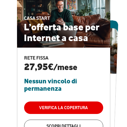
CASA START
ESCLUSIVA ONLINE
L’offerta base per
Internet a casa
CASA PRO
Internet veloce e
RETE FISSA
vantaggi speciali
27,95€
/mese
Nessun vincolo di
RETE FISSA + VODAFONE CLUB
29,95€
/mese
permanenza
Nessun vincolo di
permanenza
VERIFICA LA COPERTURA
VERIFICA LA COPERTURA
SCOPRI DETTAGLI