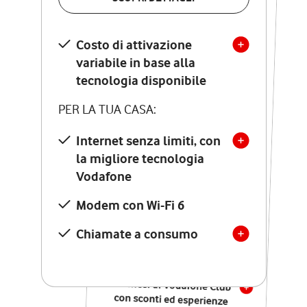
SCOPRI DETTAGLI
Costo di attivazione
Costo di attivazione
variabile in base alla
variabile in base alla
tecnologia disponibile
tecnologia disponibile
PER LA TUA CASA:
PER LA TUA CASA:
Internet senza limiti, con
la migliore tecnologia
Internet senza limiti, con
la migliore tecnologia
Vodafone
Vodafone
Modem Seven con Wi-Fi 7
Modem con Wi-Fi 6
Chiamate illimitate verso
numeri fissi e mobili
Chiamate a consumo
nazionali
SOLO SE ATTIVI ONLINE:
12 mesi di Vodafone Club
con sconti ed esperienze
esclusive, poi si disattiva