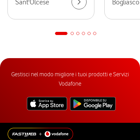
Sant'Olcese
Bogliasco
Gestisci nel modo migliore i tuoi prodotti e Servizi
Vodafone