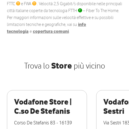
FTTC
e FWA
. Velocità 2,5 Gigabit/s disponibile nelle principali
città italiane coperte da tecnologia FTTH
– Fiber To The Home.
Per maggiori informazioni sulle velocità effettive e su possibili
limitazioni tecniche e geografiche, vai su
info
tecnologia
e
copertura comuni
.
Trova lo
Store
più vicino
Vodafone Store |
Vodafon
C.so De Stefanis
Sestri
Corso De Stefanis 83
-
16139
Via Sestri 18