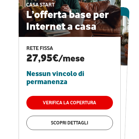
CASA START
ESCLUSIVA ONLINE
L’offerta base per
Internet a casa
CASA PRO
Internet veloce e
RETE FISSA
vantaggi speciali
27,95€
/mese
Nessun vincolo di
RETE FISSA + VODAFONE CLUB
29,95€
/mese
permanenza
Nessun vincolo di
permanenza
VERIFICA LA COPERTURA
VERIFICA LA COPERTURA
SCOPRI DETTAGLI
SCOPRI DETTAGLI