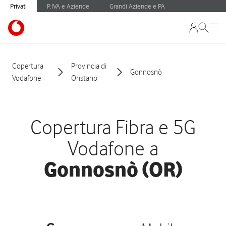
Privati
P.IVA e Aziende
Grandi Aziende e PA
Copertura
Provincia di
Gonnosnò
Vodafone
Oristano
Copertura Fibra e 5G
Vodafone a
Gonnosnò (OR)