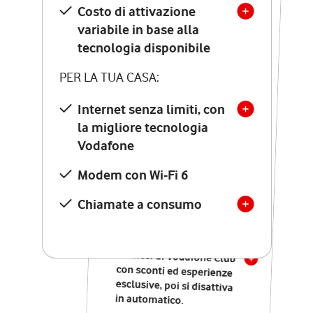
Costo di attivazione
Costo di attivazione
variabile in base alla
variabile in base alla
tecnologia disponibile
tecnologia disponibile
PER LA TUA CASA:
PER LA TUA CASA:
Internet senza limiti, con
la migliore tecnologia
Internet senza limiti, con
la migliore tecnologia
Vodafone
Vodafone
Modem Seven con Wi-Fi 7
Modem con Wi-Fi 6
Chiamate illimitate verso
numeri fissi e mobili
Chiamate a consumo
nazionali
SOLO SE ATTIVI ONLINE:
12 mesi di Vodafone Club
con sconti ed esperienze
esclusive, poi si disattiva
in automatico.