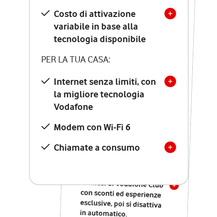
Costo di attivazione
Costo di attivazione
variabile in base alla
variabile in base alla
tecnologia disponibile
tecnologia disponibile
PER LA TUA CASA:
PER LA TUA CASA:
Internet senza limiti, con
la migliore tecnologia
Internet senza limiti, con
la migliore tecnologia
Vodafone
Vodafone
Modem Seven con Wi-Fi 7
Modem con Wi-Fi 6
Chiamate illimitate verso
numeri fissi e mobili
Chiamate a consumo
nazionali
SOLO SE ATTIVI ONLINE:
12 mesi di Vodafone Club
con sconti ed esperienze
esclusive, poi si disattiva
in automatico.