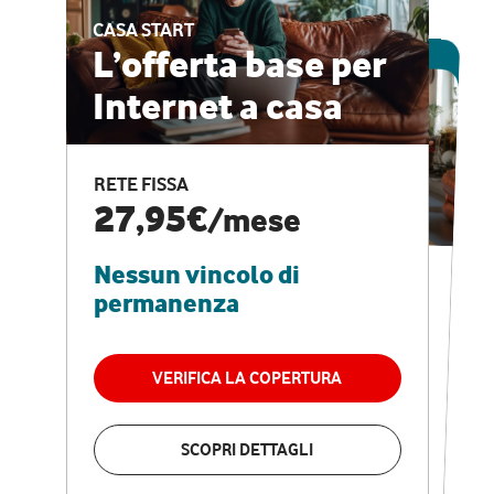
CASA START
ESCLUSIVA ONLINE
L’offerta base per
Internet a casa
CASA PRO
Internet veloce e
RETE FISSA
vantaggi speciali
27,95€
/mese
Nessun vincolo di
RETE FISSA + VODAFONE CLUB
29,95€
/mese
permanenza
Nessun vincolo di
permanenza
VERIFICA LA COPERTURA
VERIFICA LA COPERTURA
SCOPRI DETTAGLI
SCOPRI DETTAGLI