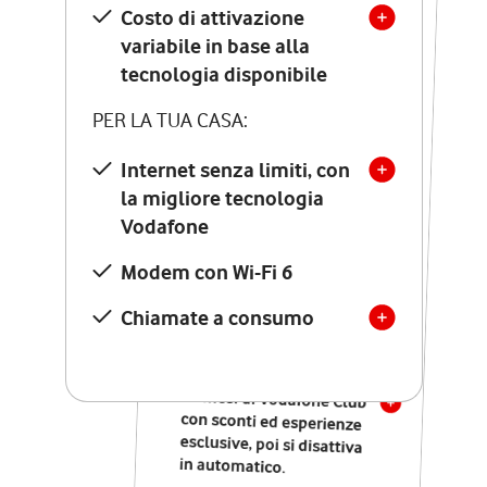
Costo di attivazione
Costo di attivazione
variabile in base alla
variabile in base alla
tecnologia disponibile
tecnologia disponibile
PER LA TUA CASA:
PER LA TUA CASA:
Internet senza limiti, con
la migliore tecnologia
Internet senza limiti, con
la migliore tecnologia
Vodafone
Vodafone
Modem Seven con Wi-Fi 7
Modem con Wi-Fi 6
Chiamate illimitate verso
numeri fissi e mobili
Chiamate a consumo
nazionali
SOLO SE ATTIVI ONLINE:
12 mesi di Vodafone Club
con sconti ed esperienze
esclusive, poi si disattiva
in automatico.