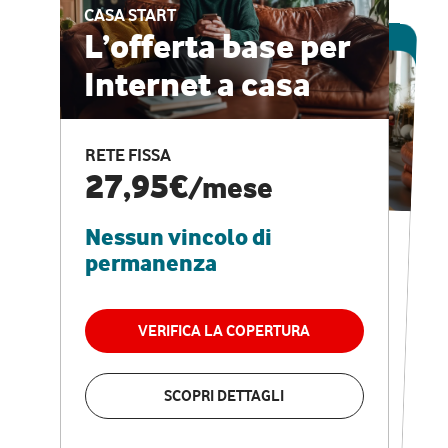
CASA START
ESCLUSIVA ONLINE
L’offerta base per
Internet a casa
CASA PRO
Internet veloce e
RETE FISSA
vantaggi speciali
27,95€
/mese
Nessun vincolo di
RETE FISSA + VODAFONE CLUB
29,95€
/mese
permanenza
Nessun vincolo di
permanenza
VERIFICA LA COPERTURA
VERIFICA LA COPERTURA
SCOPRI DETTAGLI
SCOPRI DETTAGLI