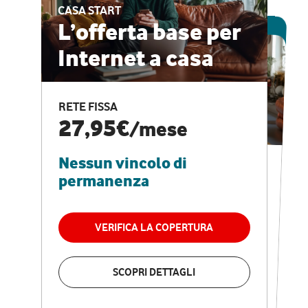
CASA START
ESCLUSIVA ONLINE
L’offerta base per
Internet a casa
CASA PRO
Internet veloce e
RETE FISSA
vantaggi speciali
27,95€
/mese
Nessun vincolo di
RETE FISSA + VODAFONE CLUB
29,95€
/mese
permanenza
Nessun vincolo di
permanenza
VERIFICA LA COPERTURA
VERIFICA LA COPERTURA
SCOPRI DETTAGLI
SCOPRI DETTAGLI