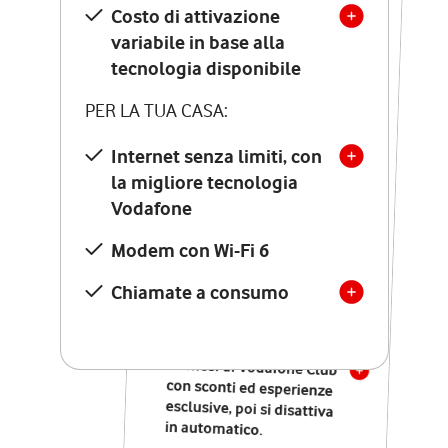
Costo di attivazione
Costo di attivazione
variabile in base alla
variabile in base alla
tecnologia disponibile
tecnologia disponibile
PER LA TUA CASA:
PER LA TUA CASA:
Internet senza limiti, con
la migliore tecnologia
Internet senza limiti, con
la migliore tecnologia
Vodafone
Vodafone
Modem Seven con Wi-Fi 7
Modem con Wi-Fi 6
Chiamate illimitate verso
numeri fissi e mobili
Chiamate a consumo
nazionali
SOLO SE ATTIVI ONLINE:
12 mesi di Vodafone Club
con sconti ed esperienze
esclusive, poi si disattiva
in automatico.