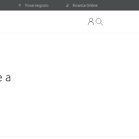
Trova negozio
Ricarica Online
e a