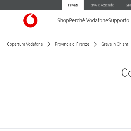
Privati
P.IVA e Aziende
Gra
Shop
Perché Vodafone
Supporto
Copertura Vodafone
Provincia di Firenze
Greve In Chianti
Co