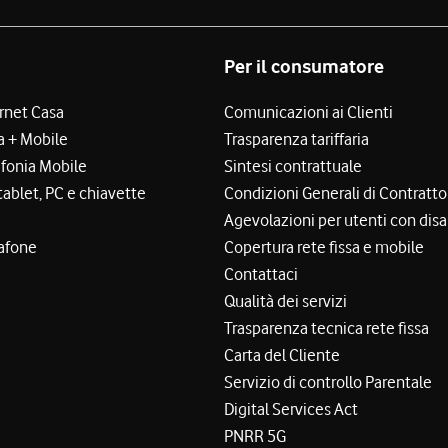
Per il consumatore
ernet Casa
Comunicazioni ai Clienti
a + Mobile
Trasparenza tariffaria
efonia Mobile
Sintesi contrattuale
tablet, PC e chiavette
Condizioni Generali di Contratto
Agevolazioni per utenti con disa
afone
Copertura rete fissa e mobile
Contattaci
Qualità dei servizi
Trasparenza tecnica rete fissa
Carta del Cliente
Servizio di controllo Parentale
Digital Services Act
PNRR 5G