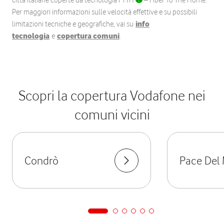
città italiane coperte da tecnologia FTTH
– Fiber To The Home.
Per maggiori informazioni sulle velocità effettive e su possibili
limitazioni tecniche e geografiche, vai su
info
tecnologia
e
copertura comuni
.
Scopri la copertura Vodafone nei
comuni vicini
Condrò
Pace Del 