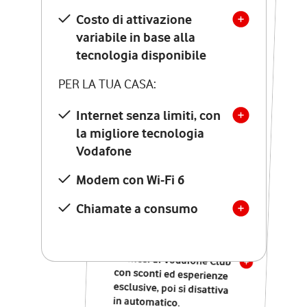
Costo di attivazione
Costo di attivazione
variabile in base alla
variabile in base alla
tecnologia disponibile
tecnologia disponibile
PER LA TUA CASA:
PER LA TUA CASA:
Internet senza limiti, con
la migliore tecnologia
Internet senza limiti, con
la migliore tecnologia
Vodafone
Vodafone
Modem Seven con Wi-Fi 7
Modem con Wi-Fi 6
Chiamate illimitate verso
numeri fissi e mobili
Chiamate a consumo
nazionali
SOLO SE ATTIVI ONLINE:
12 mesi di Vodafone Club
con sconti ed esperienze
esclusive, poi si disattiva
in automatico.