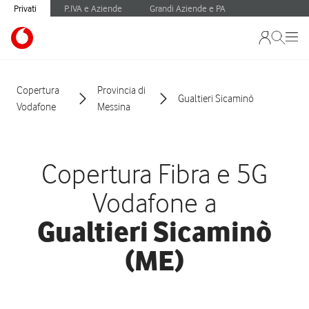
Privati
P.IVA e Aziende
Grandi Aziende e PA
Copertura
Provincia di
Gualtieri Sicaminò
Vodafone
Messina
Copertura Fibra e 5G
Vodafone a
Gualtieri Sicaminò
(ME)