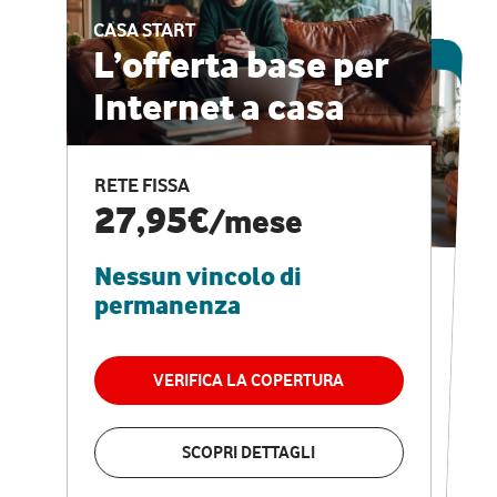
CASA START
ESCLUSIVA ONLINE
L’offerta base per
Internet a casa
CASA PRO
Internet veloce e
RETE FISSA
vantaggi speciali
27,95€
/mese
Nessun vincolo di
RETE FISSA + VODAFONE CLUB
29,95€
/mese
permanenza
Nessun vincolo di
permanenza
VERIFICA LA COPERTURA
VERIFICA LA COPERTURA
SCOPRI DETTAGLI
SCOPRI DETTAGLI