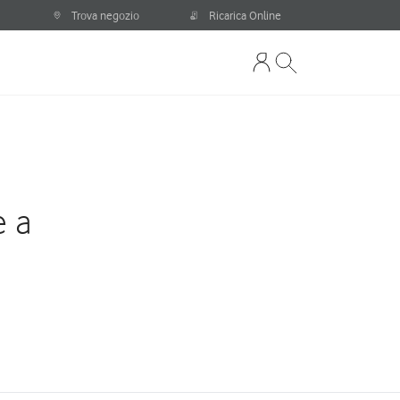
Trova negozio
Ricarica Online
e a