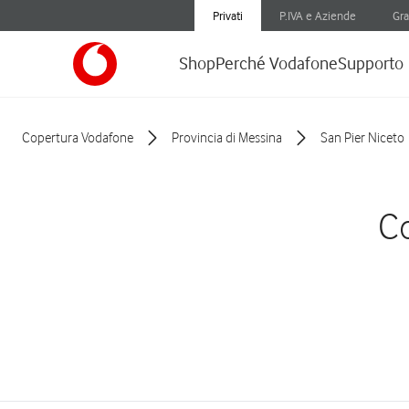
Privati
P.IVA e Aziende
Gra
Shop
Perché Vodafone
Supporto
Copertura Vodafone
Provincia di Messina
San Pier Niceto
Co