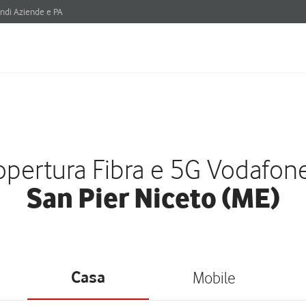
ndi Aziende e PA
pertura Fibra e 5G Vodafon
San Pier Niceto (ME)
Casa
Mobile