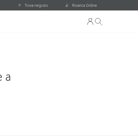
Trova negozio
Ricarica Online
e a