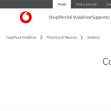
Privati
P.IVA e Aziende
Gra
Shop
Perché Vodafone
Supporto
Copertura Vodafone
Provincia di Messina
Venetico
Co