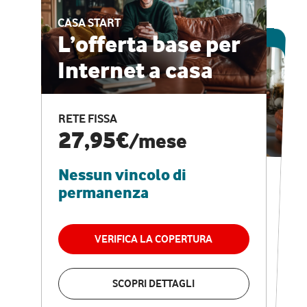
CASA START
ESCLUSIVA ONLINE
L’offerta base per
Internet a casa
CASA PRO
Internet veloce e
RETE FISSA
vantaggi speciali
27,95€
/mese
Nessun vincolo di
RETE FISSA + VODAFONE CLUB
29,95€
/mese
permanenza
Nessun vincolo di
permanenza
VERIFICA LA COPERTURA
VERIFICA LA COPERTURA
SCOPRI DETTAGLI
SCOPRI DETTAGLI