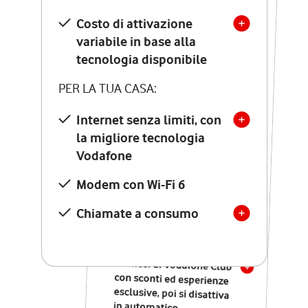
Costo di attivazione
Costo di attivazione
variabile in base alla
variabile in base alla
tecnologia disponibile
tecnologia disponibile
PER LA TUA CASA:
PER LA TUA CASA:
Internet senza limiti, con
la migliore tecnologia
Internet senza limiti, con
la migliore tecnologia
Vodafone
Vodafone
Modem Seven con Wi-Fi 7
Modem con Wi-Fi 6
Chiamate illimitate verso
numeri fissi e mobili
Chiamate a consumo
nazionali
SOLO SE ATTIVI ONLINE:
12 mesi di Vodafone Club
con sconti ed esperienze
esclusive, poi si disattiva
in automatico.