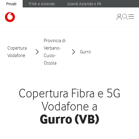
Privati
P.IVA e Aziende
Grandi Aziende e PA
Provincia di
Copertura
Verbano-
Gurro
Vodafone
Cusio-
Ossola
Copertura Fibra e 5G
Vodafone a
Gurro (VB)