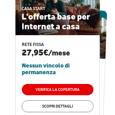
CASA START
ESCLUSIVA ONLINE
L’offerta base per
Internet a casa
CASA PRO
Internet veloce e
RETE FISSA
vantaggi speciali
27,95€
/mese
Nessun vincolo di
RETE FISSA + VODAFONE CLUB
29,95€
/mese
permanenza
Nessun vincolo di
permanenza
VERIFICA LA COPERTURA
VERIFICA LA COPERTURA
SCOPRI DETTAGLI
SCOPRI DETTAGLI