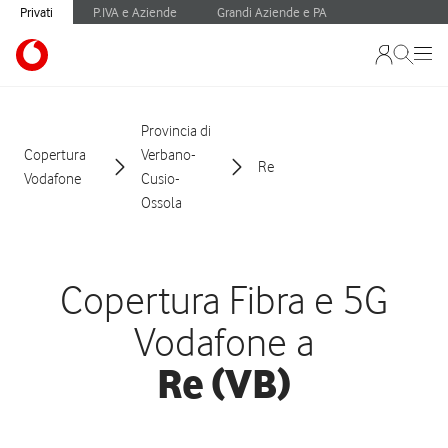
Privati
P.IVA e Aziende
Grandi Aziende e PA
Provincia di
Copertura
Verbano-
Re
Vodafone
Cusio-
Ossola
Copertura Fibra e 5G
Vodafone a
Re (VB)