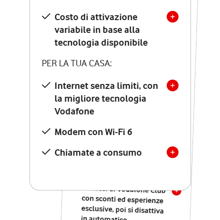
Costo di attivazione
Costo di attivazione
variabile in base alla
variabile in base alla
tecnologia disponibile
tecnologia disponibile
PER LA TUA CASA:
PER LA TUA CASA:
Internet senza limiti, con
la migliore tecnologia
Internet senza limiti, con
la migliore tecnologia
Vodafone
Vodafone
Modem Seven con Wi-Fi 7
Modem con Wi-Fi 6
Chiamate illimitate verso
numeri fissi e mobili
Chiamate a consumo
nazionali
SOLO SE ATTIVI ONLINE:
12 mesi di Vodafone Club
con sconti ed esperienze
esclusive, poi si disattiva
in automatico.