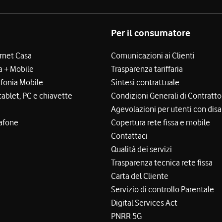
Per il consumatore
ernet Casa
Comunicazioni ai Clienti
a + Mobile
Trasparenza tariffaria
efonia Mobile
Sintesi contrattuale
tablet, PC e chiavette
Condizioni Generali di Contratto
Agevolazioni per utenti con disa
afone
Copertura rete fissa e mobile
Contattaci
Qualità dei servizi
Trasparenza tecnica rete fissa
Carta del Cliente
Servizio di controllo Parentale
Digital Services Act
PNRR 5G