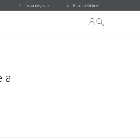
Trova negozio
Ricarica Online
e a