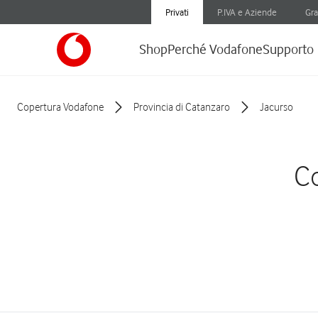
Privati
P.IVA e Aziende
Gra
Shop
Perché Vodafone
Supporto
Copertura Vodafone
Provincia di Catanzaro
Jacurso
Co