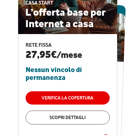
CASA START
ESCLUSIVA ONLINE
L’offerta base per
Internet a casa
CASA PRO
Internet veloce e
RETE FISSA
vantaggi speciali
27,95€
/mese
Nessun vincolo di
RETE FISSA + VODAFONE CLUB
29,95€
/mese
permanenza
Nessun vincolo di
permanenza
VERIFICA LA COPERTURA
VERIFICA LA COPERTURA
SCOPRI DETTAGLI
SCOPRI DETTAGLI