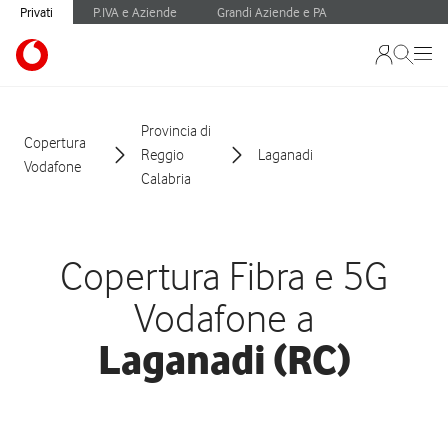
Privati
P.IVA e Aziende
Grandi Aziende e PA
Provincia di
Copertura
Reggio
Laganadi
Vodafone
Calabria
Copertura Fibra e 5G
Vodafone a
Laganadi (RC)