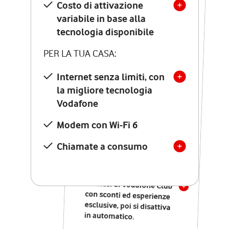
Costo di attivazione
Costo di attivazione
variabile in base alla
variabile in base alla
tecnologia disponibile
tecnologia disponibile
PER LA TUA CASA:
PER LA TUA CASA:
Internet senza limiti, con
la migliore tecnologia
Internet senza limiti, con
la migliore tecnologia
Vodafone
Vodafone
Modem Seven con Wi-Fi 7
Modem con Wi-Fi 6
Chiamate illimitate verso
numeri fissi e mobili
Chiamate a consumo
nazionali
SOLO SE ATTIVI ONLINE:
12 mesi di Vodafone Club
con sconti ed esperienze
esclusive, poi si disattiva
in automatico.