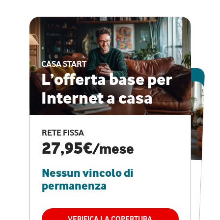
CASA START
ESCLUSIVA ONLINE
L’offerta base per
Internet a casa
CASA PRO
Internet veloce e
RETE FISSA
vantaggi speciali
27,95€
/mese
Nessun vincolo di
RETE FISSA + VODAFONE CLUB
29,95€
/mese
permanenza
Nessun vincolo di
permanenza
VERIFICA LA COPERTURA