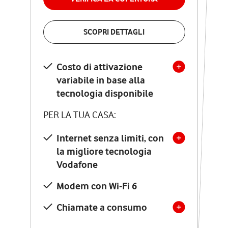
VERIFICA LA COPERTURA
SCOPRI DETTAGLI
SCOPRI DETTAGLI
Costo di attivazione
Costo di attivazione
variabile in base alla
variabile in base alla
tecnologia disponibile
tecnologia disponibile
PER LA TUA CASA:
PER LA TUA CASA:
Internet senza limiti, con
la migliore tecnologia
Internet senza limiti, con
la migliore tecnologia
Vodafone
Vodafone
Modem Seven con Wi-Fi 7
Modem con Wi-Fi 6
Chiamate illimitate verso
numeri fissi e mobili
Chiamate a consumo
nazionali
SOLO SE ATTIVI ONLINE: