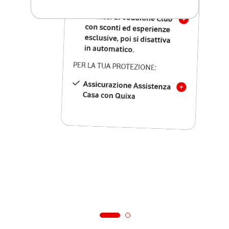
12 mesi di Vodafone Club
con sconti ed esperienze
esclusive, poi si disattiva
in automatico.
PER LA TUA PROTEZIONE:
Assicurazione Assistenza
Casa con Quixa