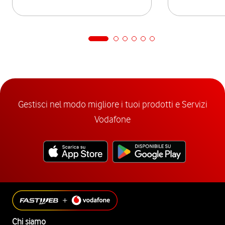
Gestisci nel modo migliore i tuoi prodotti e Servizi
Vodafone
Chi siamo