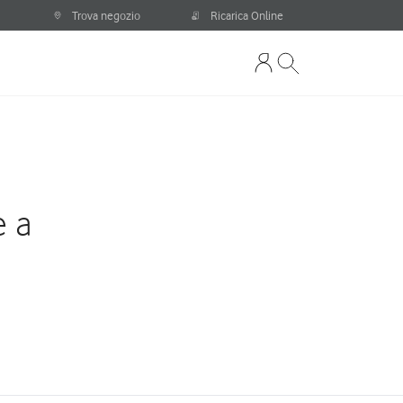
Trova negozio
Ricarica Online
e a