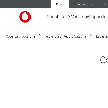
Privati
P.IVA e Aziende
Gra
Shop
Perché Vodafone
Supporto
Copertura Vodafone
Provincia di Reggio Calabria
Laganad
Co