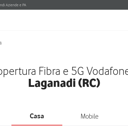
ndi Aziende e PA
i
pertura Fibra e 5G Vodafon
Laganadi (RC)
Casa
Mobile