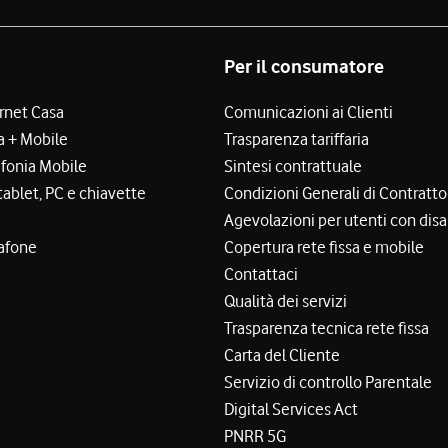
Per il consumatore
ernet Casa
Comunicazioni ai Clienti
a + Mobile
Trasparenza tariffaria
efonia Mobile
Sintesi contrattuale
tablet, PC e chiavette
Condizioni Generali di Contratto
Agevolazioni per utenti con disa
afone
Copertura rete fissa e mobile
Contattaci
Qualità dei servizi
Trasparenza tecnica rete fissa
Carta del Cliente
Servizio di controllo Parentale
Digital Services Act
PNRR 5G