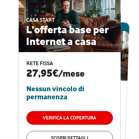
CASA START
ESCLUSIVA ONLINE
L’offerta base per
Internet a casa
CASA PRO
Internet veloce e
RETE FISSA
vantaggi speciali
27,95€
/mese
Nessun vincolo di
RETE FISSA + VODAFONE CLUB
29,95€
/mese
permanenza
Nessun vincolo di
permanenza
VERIFICA LA COPERTURA
VERIFICA LA COPERTURA
SCOPRI DETTAGLI