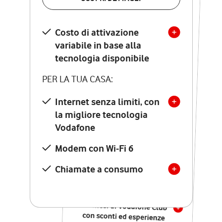
SCOPRI DETTAGLI
Costo di attivazione
Costo di attivazione
variabile in base alla
variabile in base alla
tecnologia disponibile
tecnologia disponibile
PER LA TUA CASA:
PER LA TUA CASA:
Internet senza limiti, con
la migliore tecnologia
Internet senza limiti, con
la migliore tecnologia
Vodafone
Vodafone
Modem Seven con Wi-Fi 7
Modem con Wi-Fi 6
Chiamate illimitate verso
numeri fissi e mobili
Chiamate a consumo
nazionali
SOLO SE ATTIVI ONLINE:
12 mesi di Vodafone Club
con sconti ed esperienze
esclusive, poi si disattiva