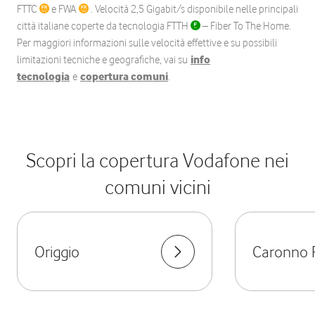
FTTC
e FWA
. Velocità 2,5 Gigabit/s disponibile nelle principali
città italiane coperte da tecnologia FTTH
– Fiber To The Home.
Per maggiori informazioni sulle velocità effettive e su possibili
limitazioni tecniche e geografiche, vai su
info
tecnologia
e
copertura comuni
.
Scopri la copertura Vodafone nei
comuni vicini
Origgio
Caronno P