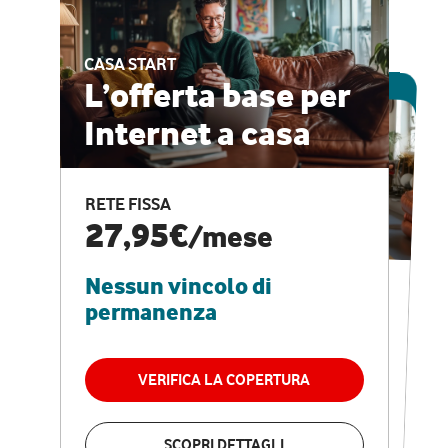
CASA START
ESCLUSIVA ONLINE
L’offerta base per
Internet a casa
CASA PRO
Internet veloce e
RETE FISSA
vantaggi speciali
27,95€
/mese
Nessun vincolo di
RETE FISSA + VODAFONE CLUB
29,95€
/mese
permanenza
Nessun vincolo di
permanenza
VERIFICA LA COPERTURA
VERIFICA LA COPERTURA
SCOPRI DETTAGLI