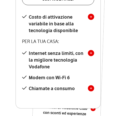
SCOPRI DETTAGLI
Costo di attivazione
Costo di attivazione
variabile in base alla
variabile in base alla
tecnologia disponibile
tecnologia disponibile
PER LA TUA CASA:
PER LA TUA CASA:
Internet senza limiti, con
la migliore tecnologia
Internet senza limiti, con
la migliore tecnologia
Vodafone
Vodafone
Modem Seven con Wi-Fi 7
Modem con Wi-Fi 6
Chiamate illimitate verso
numeri fissi e mobili
Chiamate a consumo
nazionali
SOLO SE ATTIVI ONLINE:
12 mesi di Vodafone Club
con sconti ed esperienze
esclusive, poi si disattiva