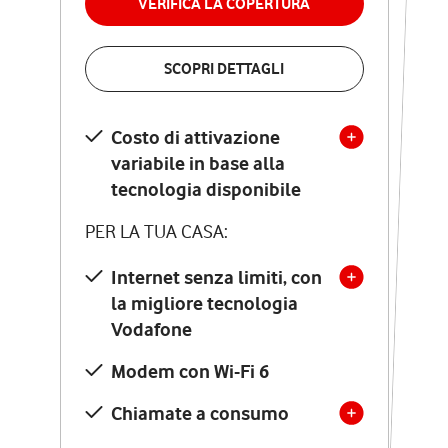
VERIFICA LA COPERTURA
VERIFICA LA COPERTURA
SCOPRI DETTAGLI
SCOPRI DETTAGLI
Costo di attivazione
Costo di attivazione
variabile in base alla
variabile in base alla
tecnologia disponibile
tecnologia disponibile
PER LA TUA CASA:
PER LA TUA CASA:
Internet senza limiti, con
la migliore tecnologia
Internet senza limiti, con
la migliore tecnologia
Vodafone
Vodafone
Modem Seven con Wi-Fi 7
Modem con Wi-Fi 6
Chiamate illimitate verso
numeri fissi e mobili
Chiamate a consumo
nazionali