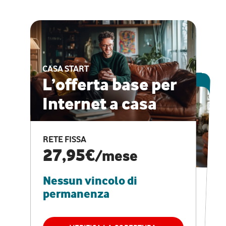
CASA START
ESCLUSIVA ONLINE
L’offerta base per
Internet a casa
CASA PRO
Internet veloce e
RETE FISSA
vantaggi speciali
27,95€
/mese
Nessun vincolo di
RETE FISSA + VODAFONE CLUB
29,95€
/mese
permanenza
Nessun vincolo di
permanenza