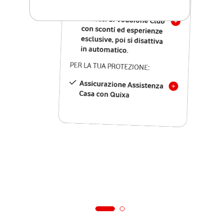
SOLO SE ATTIVI ONLINE:
12 mesi di Vodafone Club
con sconti ed esperienze
esclusive, poi si disattiva
in automatico.
PER LA TUA PROTEZIONE:
Assicurazione Assistenza
Casa con Quixa