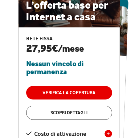
ESCLUSIVA ONLINE
L’offerta base per
Internet a casa
CASA PRO
Internet veloce e
RETE FISSA
vantaggi speciali
27,95€
/mese
Nessun vincolo di
RETE FISSA + VODAFONE CLUB
29,95€
/mese
permanenza
Nessun vincolo di
permanenza
VERIFICA LA COPERTURA
VERIFICA LA COPERTURA
SCOPRI DETTAGLI
SCOPRI DETTAGLI
Costo di attivazione