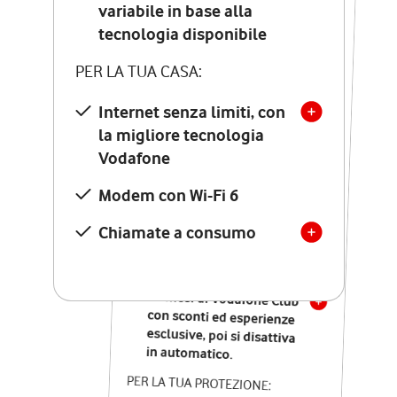
Costo di attivazione
variabile in base alla
variabile in base alla
tecnologia disponibile
tecnologia disponibile
PER LA TUA CASA:
PER LA TUA CASA:
Internet senza limiti, con
la migliore tecnologia
Internet senza limiti, con
la migliore tecnologia
Vodafone
Vodafone
Modem Seven con Wi-Fi 7
Modem con Wi-Fi 6
Chiamate illimitate verso
numeri fissi e mobili
Chiamate a consumo
nazionali
SOLO SE ATTIVI ONLINE:
12 mesi di Vodafone Club
con sconti ed esperienze
esclusive, poi si disattiva
in automatico.
PER LA TUA PROTEZIONE: