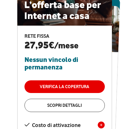
ESCLUSIVA ONLINE
L’offerta base per
Internet a casa
CASA PRO
Internet veloce e
RETE FISSA
vantaggi speciali
27,95€
/mese
Nessun vincolo di
RETE FISSA + VODAFONE CLUB
29,95€
/mese
permanenza
Nessun vincolo di
permanenza
VERIFICA LA COPERTURA
VERIFICA LA COPERTURA
SCOPRI DETTAGLI
SCOPRI DETTAGLI
Costo di attivazione