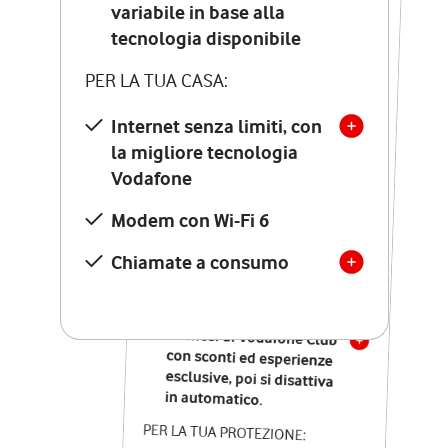
Costo di attivazione
variabile in base alla
variabile in base alla
tecnologia disponibile
tecnologia disponibile
PER LA TUA CASA:
PER LA TUA CASA:
Internet senza limiti, con
la migliore tecnologia
Internet senza limiti, con
la migliore tecnologia
Vodafone
Vodafone
Modem Seven con Wi-Fi 7
Modem con Wi-Fi 6
Chiamate illimitate verso
numeri fissi e mobili
Chiamate a consumo
nazionali
SOLO SE ATTIVI ONLINE:
12 mesi di Vodafone Club
con sconti ed esperienze
esclusive, poi si disattiva
in automatico.
PER LA TUA PROTEZIONE: