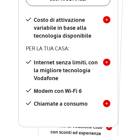
SCOPRI DETTAGLI
Costo di attivazione
Costo di attivazione
variabile in base alla
variabile in base alla
tecnologia disponibile
tecnologia disponibile
PER LA TUA CASA:
PER LA TUA CASA:
Internet senza limiti, con
la migliore tecnologia
Internet senza limiti, con
la migliore tecnologia
Vodafone
Vodafone
Modem Seven con Wi-Fi 7
Modem con Wi-Fi 6
Chiamate illimitate verso
numeri fissi e mobili
Chiamate a consumo
nazionali
SOLO SE ATTIVI ONLINE:
12 mesi di Vodafone Club
con sconti ed esperienze
esclusive, poi si disattiva