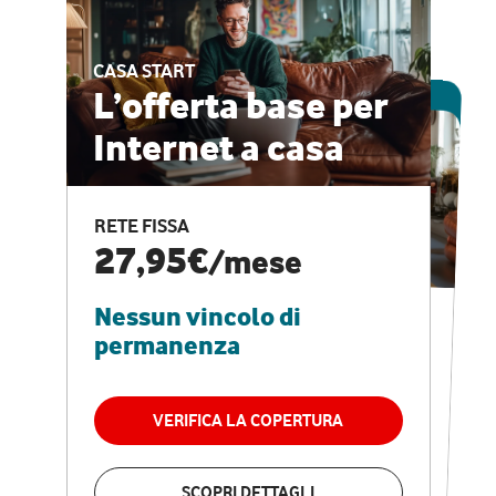
CASA START
ESCLUSIVA ONLINE
L’offerta base per
Internet a casa
CASA PRO
Internet veloce e
RETE FISSA
vantaggi speciali
27,95€
/mese
Nessun vincolo di
RETE FISSA + VODAFONE CLUB
29,95€
/mese
permanenza
Nessun vincolo di
permanenza
VERIFICA LA COPERTURA
VERIFICA LA COPERTURA
SCOPRI DETTAGLI