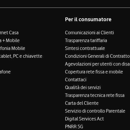
Per il consumatore
ernet Casa
Comunicazioni ai Clienti
a + Mobile
Trasparenza tariffaria
efonia Mobile
Sintesi contrattuale
tablet, PC e chiavette
Condizioni Generali di Contratto
Agevolazioni per utenti con disa
afone
Copertura rete fissa e mobile
Contattaci
Qualità dei servizi
Trasparenza tecnica rete fissa
Carta del Cliente
Servizio di controllo Parentale
Digital Services Act
PNRR 5G