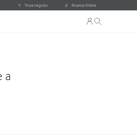
Trova negozio
Ricarica Online
e a